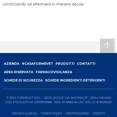
cominciando ad affermarsi in maniera decisa.
Footer
AZIENDA
#CASAFORMEVET
PRODOTTI
CONTATTI
menu
AREA RISERVATA
FARMACOVIGILANZA
SCHEDE DI SICUREZZA
SCHEDE INGREDIENTI DETERGENTI
© 2024 FORMEVET S.R.L. - SEDE LEGALE: VIA SAVONA, 97 - 20144 MILANO
COD. FISCALE/P.IVA: 03707670968 - REA: MI 1696246 CAP. SOC. I.V. € 90.000,00
PRIVACY & LEGAL
COOKIE POLICY
CERTIFICAZIONI
CREDITS