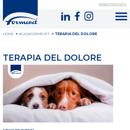
Top
Salta
FARMACOVIGILANZA
al
Formevet
header
contenuto
-
principale
Tu
Menu
HOME
#CASAFORMEVET
TERAPIA DEL DOLORE
sei
social
qui
TERAPIA DEL DOLORE