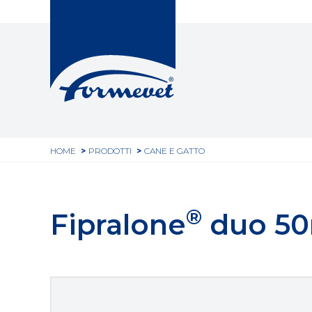
Top
Salta
al
header
contenuto
principale
Tu
HOME
PRODOTTI
CANE E GATTO
sei
qui
®
Fipralone
duo 50m