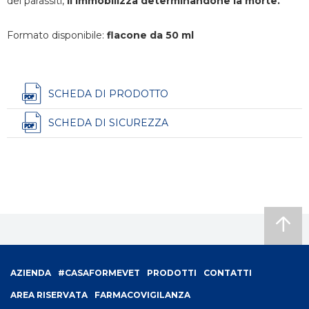
dei parassiti,
li immobilizza determinandone la morte.
Formato disponibile:
flacone da 50 ml
SCHEDA DI PRODOTTO
SCHEDA DI SICUREZZA
Footer
AZIENDA
#CASAFORMEVET
PRODOTTI
CONTATTI
menu
AREA RISERVATA
FARMACOVIGILANZA