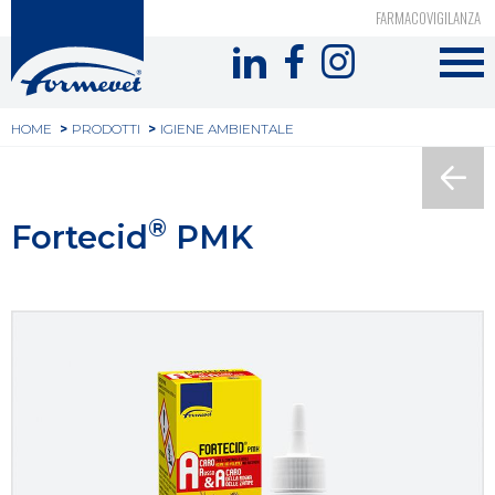
Top
Salta
FARMACOVIGILANZA
al
Formevet
header
contenuto
-
principale
Tu
Menu
HOME
PRODOTTI
IGIENE AMBIENTALE
sei
social
qui
®
Fortecid
PMK