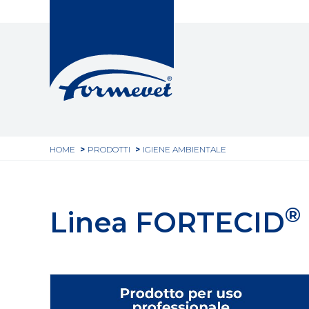
Top
Salta
al
header
contenuto
principale
Tu
HOME
PRODOTTI
IGIENE AMBIENTALE
sei
qui
®
Linea FORTECID