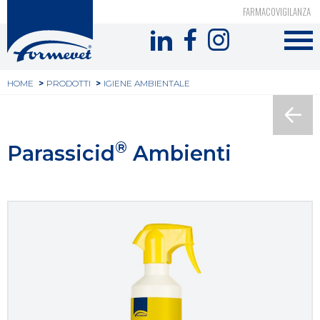
Top
Salta
FARMACOVIGILANZA
al
Formevet
header
contenuto
-
principale
Tu
Menu
HOME
PRODOTTI
IGIENE AMBIENTALE
sei
social
qui
®
Parassicid
Ambienti