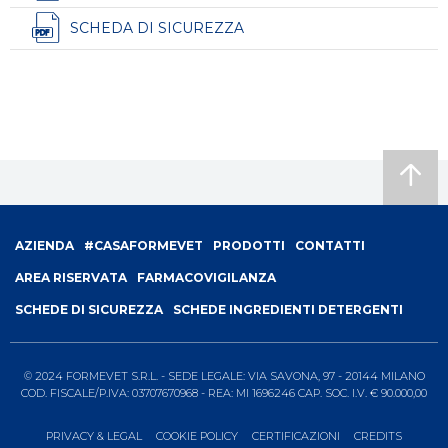
SCHEDA DI SICUREZZA
Footer
AZIENDA
#CASAFORMEVET
PRODOTTI
CONTATTI
menu
AREA RISERVATA
FARMACOVIGILANZA
SCHEDE DI SICUREZZA
SCHEDE INGREDIENTI DETERGENTI
© 2024 FORMEVET S.R.L. - SEDE LEGALE: VIA SAVONA, 97 - 20144 MILANO
COD. FISCALE/P.IVA: 03707670968 - REA: MI 1696246 CAP. SOC. I.V. € 90.000,00
PRIVACY & LEGAL
COOKIE POLICY
CERTIFICAZIONI
CREDITS