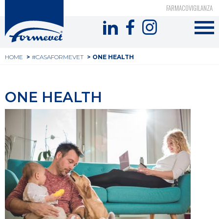
Top
Salta
FARMACOVIGILANZA
al
Formevet
header
contenuto
-
principale
Tu
Menu
HOME
#CASAFORMEVET
ONE HEALTH
sei
social
qui
ONE HEALTH