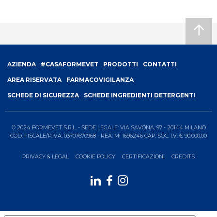
Footer
AZIENDA
#CASAFORMEVET
PRODOTTI
CONTATTI
menu
AREA RISERVATA
FARMACOVIGILANZA
SCHEDE DI SICUREZZA
SCHEDE INGREDIENTI DETERGENTI
© 2024 FORMEVET S.R.L. - SEDE LEGALE: VIA SAVONA, 97 - 20144 MILANO
COD. FISCALE/P.IVA: 03707670968 - REA: MI 1696246 CAP. SOC. I.V. € 90.000,00
PRIVACY & LEGAL
COOKIE POLICY
CERTIFICAZIONI
CREDITS
Formevet
-
Menu