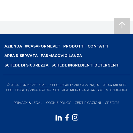
Footer
AZIENDA
#CASAFORMEVET
PRODOTTI
CONTATTI
menu
AREA RISERVATA
FARMACOVIGILANZA
SCHEDE DI SICUREZZA
SCHEDE INGREDIENTI DETERGENTI
© 2024 FORMEVET S.R.L. - SEDE LEGALE: VIA SAVONA, 97 - 20144 MILANO
COD. FISCALE/P.IVA: 03707670968 - REA: MI 1696246 CAP. SOC. I.V. € 90.000,00
PRIVACY & LEGAL
COOKIE POLICY
CERTIFICAZIONI
CREDITS
Formevet
-