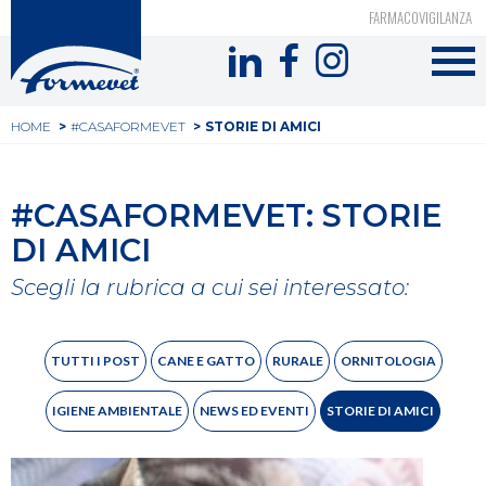
Top
Salta
FARMACOVIGILANZA
al
Formevet
header
contenuto
-
principale
Tu
Menu
HOME
#CASAFORMEVET
STORIE DI AMICI
sei
social
qui
#CASAFORMEVET: STORIE
DI AMICI
Scegli la rubrica a cui sei interessato:
Menu
TUTTI I POST
CANE E GATTO
RURALE
ORNITOLOGIA
Pagine
IGIENE AMBIENTALE
NEWS ED EVENTI
STORIE DI AMICI
blog