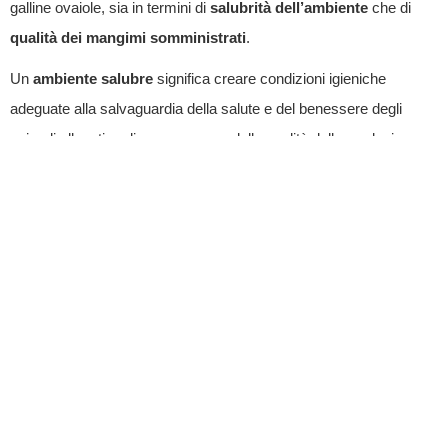
galline ovaiole, sia in termini di
salubrità dell’ambiente
che di
qualità dei
mangimi somministrati
.
Un
ambiente salubre
significa creare condizioni igieniche
adeguate alla salvaguardia della salute e del benessere degli
animali allevati e, di conseguenza della qualità della produzione
alimentare.
La prevenzione attraverso le buone pratiche di pulizia e
disinfestazione degli allevamenti è quindi fondamentale: stiamo
parlando di tutte quelle misure di natura strutturale, logistico-
gestionale e comportamentale che consentono di ridurre o
prevenire il rischio di introduzione, sviluppo e diffusione di agenti
patogeni e, trattandosi di uova, della salmonella.
Il secondo requisito per ottenere uova di qualità riguarda
l’
alimentazione
. Gli alimenti che arrivano “al becco” degli animali