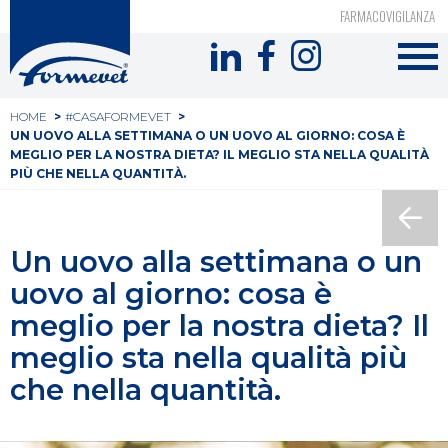
Top
Salta
FARMACOVIGILANZA
al
Formevet
header
contenuto
-
principale
Tu
Menu
HOME
#CASAFORMEVET
UN UOVO ALLA SETTIMANA O UN UOVO AL GIORNO: COSA È
sei
social
MEGLIO PER LA NOSTRA DIETA? IL MEGLIO STA NELLA QUALITÀ
PIÙ CHE NELLA QUANTITÀ.
qui
Un uovo alla settimana o un
uovo al giorno: cosa è
meglio per la nostra dieta? Il
meglio sta nella qualità più
che nella quantità.