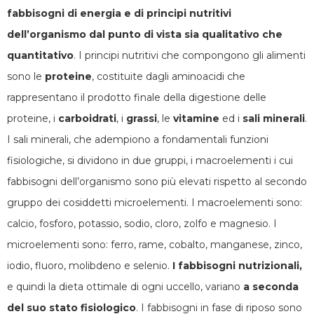
fabbisogni di energia e di principi nutritivi
dell’organismo dal punto di vista sia qualitativo che
quantitativo
. I principi nutritivi che compongono gli alimenti
sono le
proteine
, costituite dagli aminoacidi che
rappresentano il prodotto finale della digestione delle
proteine, i
carboidrati
, i
grassi
, le
vitamine
ed i
sali minerali
.
I sali minerali, che adempiono a fondamentali funzioni
fisiologiche, si dividono in due gruppi, i macroelementi i cui
fabbisogni dell’organismo sono più elevati rispetto al secondo
gruppo dei cosiddetti microelementi. I macroelementi sono:
calcio, fosforo, potassio, sodio, cloro, zolfo e magnesio. I
microelementi sono: ferro, rame, cobalto, manganese, zinco,
iodio, fluoro, molibdeno e selenio.
I fabbisogni nutrizionali,
e quindi la dieta ottimale
di
ogni uccello,
variano
a seconda
del suo stato fisiologico
. I fabbisogni in fase di riposo sono