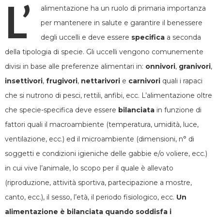
L’
alimentazione ha un ruolo di primaria importanza
per mantenere in salute e garantire il benessere
degli uccelli e deve essere
specifica
a seconda
della tipologia di specie. Gli uccelli vengono comunemente
divisi in base alle preferenze alimentari in:
onnivori
,
granivori
,
insettivori
,
frugivori
,
nettarivori
e
carnivori
quali i rapaci
che si nutrono di pesci, rettili, anfibi, ecc. L’alimentazione oltre
che specie-specifica deve essere
bilanciata
in funzione di
fattori quali il macroambiente (temperatura, umidità, luce,
ventilazione, ecc.) ed il microambiente (dimensioni, n° di
soggetti e condizioni igieniche delle gabbie e/o voliere, ecc.)
in cui vive l’animale, lo scopo per il quale è allevato
(riproduzione, attività sportiva, partecipazione a mostre,
canto, ecc.), il sesso, l’età, il periodo fisiologico, ecc.
Un
alimentazione è bilanciata quando soddisfa i