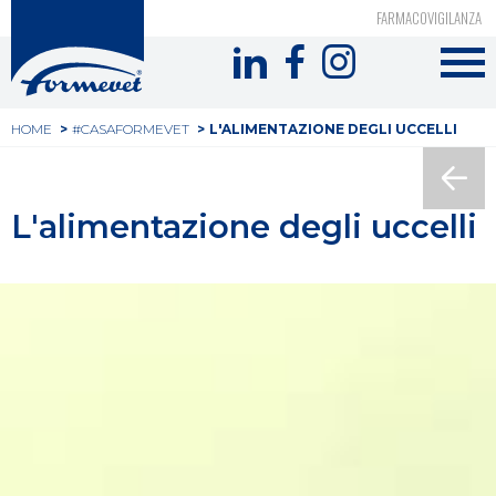
Top
Salta
FARMACOVIGILANZA
al
Formevet
header
contenuto
-
principale
Tu
Menu
HOME
#CASAFORMEVET
L'ALIMENTAZIONE DEGLI UCCELLI
sei
social
qui
L'alimentazione degli uccelli