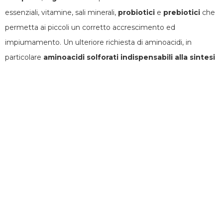
essenziali, vitamine, sali minerali,
probiotici
e
prebiotici
che
permetta ai piccoli un corretto accrescimento ed
impiumamento. Un ulteriore richiesta di aminoacidi, in
particolare
aminoacidi solforati indispensabili alla sintesi
di cheratina
, avviene durante
il periodo della
muta
che
rappresenta per l’organismo degli animali un
momento
metabolicamente molto impegnativo
. Gli aminoacidi che
compongono le proteine alimentari sono suddivisi in
essenziali e non essenziali a seconda che possano o meno
essere sintetizzati dall’organismo in quantità sufficienti a
soddisfarne i fabbisogni. Gli aminoacidi essenziali, ossia gli
aminoacidi che l’organismo non è in grado (o comunque non
a sufficienza) di sintetizzare devono essere necessariamente
assunti con la dieta.
Fabbisogni nutrizionali incrementati
sono presenti anche in quei
soggetti
che vengono